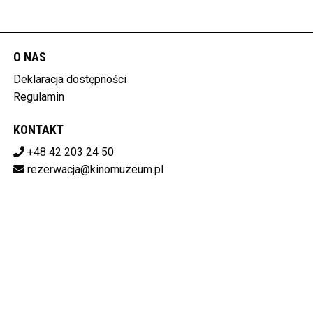
O NAS
Deklaracja dostępności
Regulamin
KONTAKT
+48 42 203 24 50
rezerwacja@kinomuzeum.pl
Pobierz swoje bilety
MUZEUM KINEMATOGRAFII W ŁODZI
plac Zwycięstwa 1, 90-312 Łódź
728-11-34-048