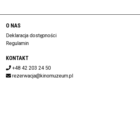
O NAS
Deklaracja dostępności
Regulamin
KONTAKT
+48 42 203 24 50
rezerwacja@kinomuzeum.pl
POBIERZ SWOJE BILETY
MUZEUM KINEMATOGRAFII W ŁODZI
plac Zwycięstwa 1 90-312 Łódź
728-11-34-048