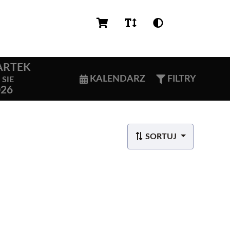
PL
ARTEK
KALENDARZ
FILTRY
SIE
026
SORTUJ