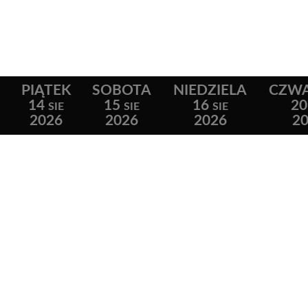
PIĄTEK
SOBOTA
NIEDZIELA
CZW
14
15
16
20
SIE
SIE
SIE
2026
2026
2026
2