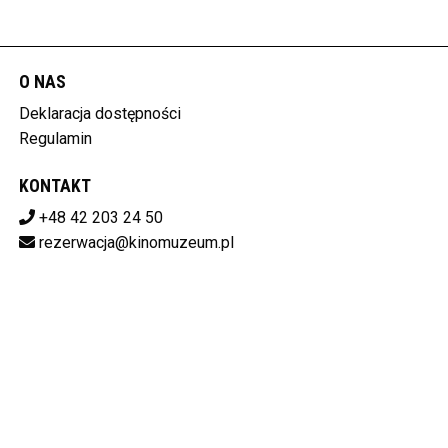
O NAS
Deklaracja dostępności
Regulamin
KONTAKT
+48 42 203 24 50
rezerwacja@kinomuzeum.pl
Pobierz swoje bilety
MUZEUM KINEMATOGRAFII W ŁODZI
plac Zwycięstwa 1, 90-312 Łódź
728-11-34-048