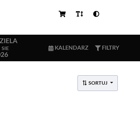
PL
ZIELA
6
KALENDARZ
FILTRY
SIE
026
SORTUJ