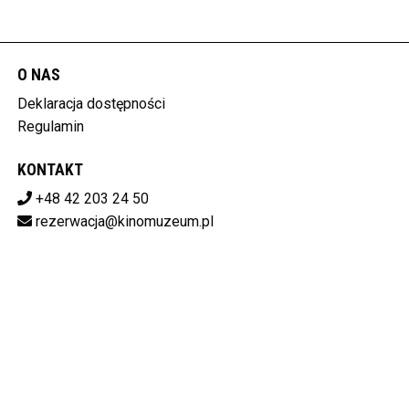
O NAS
Deklaracja dostępności
Regulamin
KONTAKT
+48 42 203 24 50
rezerwacja@kinomuzeum.pl
Pobierz swoje bilety
MUZEUM KINEMATOGRAFII W ŁODZI
plac Zwycięstwa 1, 90-312 Łódź
728-11-34-048