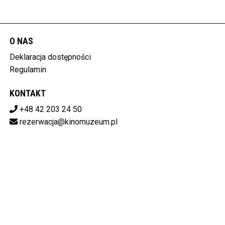
O NAS
Deklaracja dostępności
Regulamin
KONTAKT
+48 42 203 24 50
rezerwacja@kinomuzeum.pl
Pobierz swoje bilety
MUZEUM KINEMATOGRAFII W ŁODZI
plac Zwycięstwa 1, 90-312 Łódź
728-11-34-048