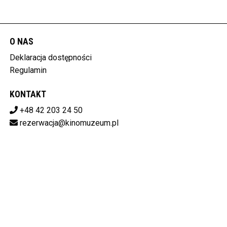
O NAS
Deklaracja dostępności
Regulamin
KONTAKT
+48 42 203 24 50
rezerwacja@kinomuzeum.pl
Pobierz swoje bilety
MUZEUM KINEMATOGRAFII W ŁODZI
plac Zwycięstwa 1, 90-312 Łódź
728-11-34-048