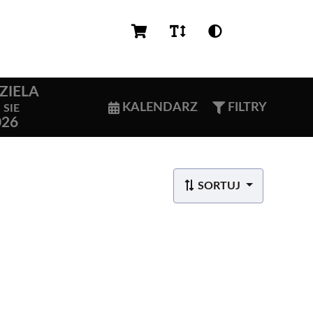
PL
ZIELA
6
KALENDARZ
FILTRY
SIE
026
SORTUJ