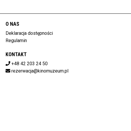
O NAS
Deklaracja dostępności
Regulamin
KONTAKT
+48 42 203 24 50
rezerwacja@kinomuzeum.pl
Pobierz swoje bilety
MUZEUM KINEMATOGRAFII W ŁODZI
plac Zwycięstwa 1, 90-312 Łódź
728-11-34-048