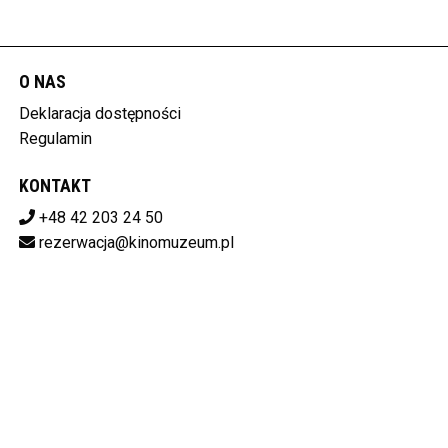
O NAS
Deklaracja dostępności
Regulamin
KONTAKT
+48 42 203 24 50
rezerwacja@kinomuzeum.pl
Pobierz swoje bilety
MUZEUM KINEMATOGRAFII W ŁODZI
plac Zwycięstwa 1, 90-312 Łódź
728-11-34-048