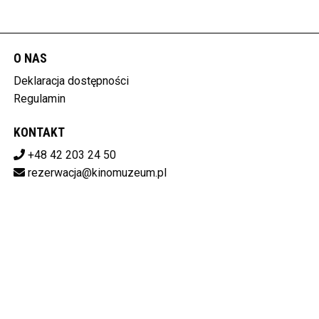
O NAS
Deklaracja dostępności
Regulamin
KONTAKT
+48 42 203 24 50
rezerwacja@kinomuzeum.pl
Pobierz swoje bilety
MUZEUM KINEMATOGRAFII W ŁODZI
plac Zwycięstwa 1, 90-312 Łódź
728-11-34-048