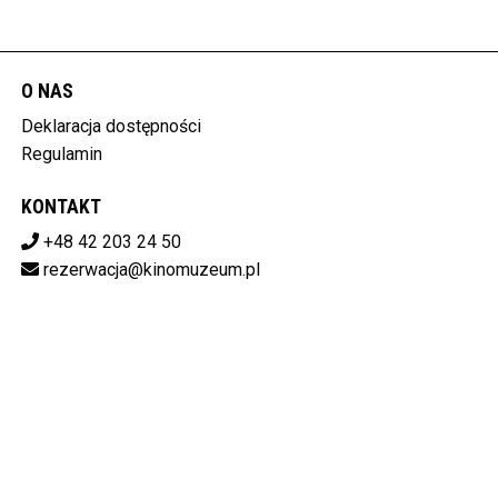
O NAS
Deklaracja dostępności
Regulamin
KONTAKT
+48 42 203 24 50
rezerwacja@kinomuzeum.pl
Pobierz swoje bilety
MUZEUM KINEMATOGRAFII W ŁODZI
plac Zwycięstwa 1, 90-312 Łódź
728-11-34-048