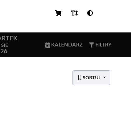
PL
ARTEK
KALENDARZ
FILTRY
SIE
026
SORTUJ