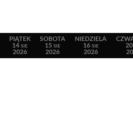
PIĄTEK
SOBOTA
NIEDZIELA
CZW
14
15
16
20
SIE
SIE
SIE
2026
2026
2026
2