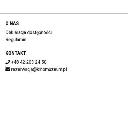
O NAS
Deklaracja dostępności
Regulamin
KONTAKT
+48 42 203 24 50
rezerwacja@kinomuzeum.pl
Pobierz swoje bilety
MUZEUM KINEMATOGRAFII W ŁODZI
plac Zwycięstwa 1, 90-312 Łódź
728-11-34-048