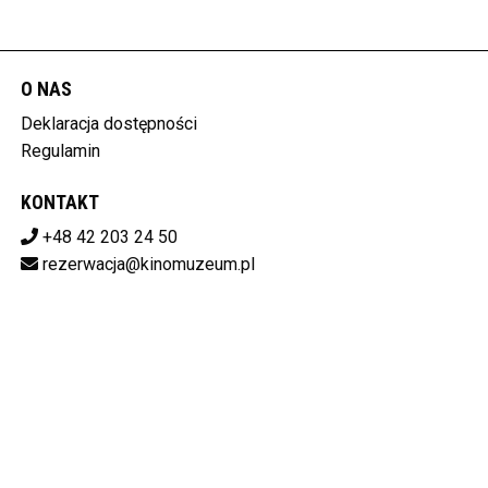
O NAS
Deklaracja dostępności
Regulamin
KONTAKT
+48 42 203 24 50
rezerwacja@kinomuzeum.pl
Pobierz swoje bilety
MUZEUM KINEMATOGRAFII W ŁODZI
plac Zwycięstwa 1, 90-312 Łódź
728-11-34-048