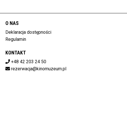
O NAS
Deklaracja dostępności
Regulamin
KONTAKT
+48 42 203 24 50
rezerwacja@kinomuzeum.pl
Pobierz swoje bilety
MUZEUM KINEMATOGRAFII W ŁODZI
plac Zwycięstwa 1, 90-312 Łódź
728-11-34-048