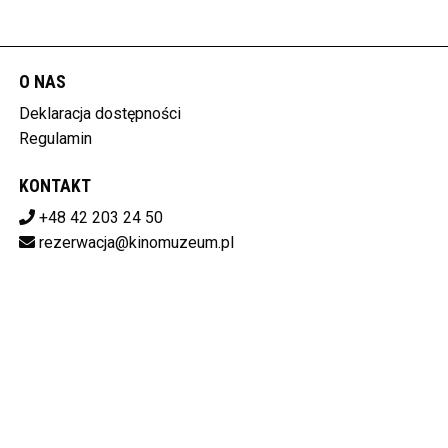
O NAS
Deklaracja dostępności
Regulamin
KONTAKT
+48 42 203 24 50
rezerwacja@kinomuzeum.pl
Pobierz swoje bilety
MUZEUM KINEMATOGRAFII W ŁODZI
plac Zwycięstwa 1, 90-312 Łódź
728-11-34-048