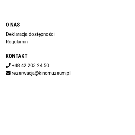
O NAS
Deklaracja dostępności
Regulamin
KONTAKT
+48 42 203 24 50
rezerwacja@kinomuzeum.pl
Pobierz swoje bilety
MUZEUM KINEMATOGRAFII W ŁODZI
plac Zwycięstwa 1, 90-312 Łódź
728-11-34-048