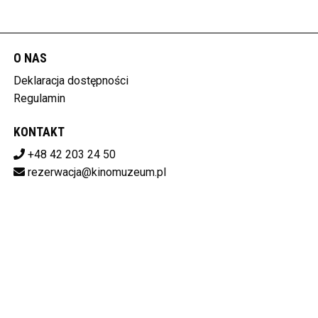
O NAS
Deklaracja dostępności
Regulamin
KONTAKT
+48 42 203 24 50
rezerwacja@kinomuzeum.pl
Pobierz swoje bilety
MUZEUM KINEMATOGRAFII W ŁODZI
plac Zwycięstwa 1, 90-312 Łódź
728-11-34-048