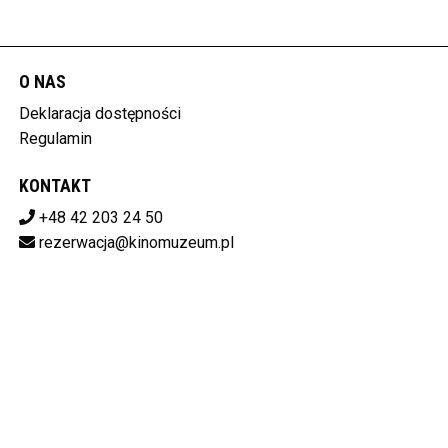
O NAS
Deklaracja dostępności
Regulamin
KONTAKT
+48 42 203 24 50
rezerwacja@kinomuzeum.pl
Pobierz swoje bilety
MUZEUM KINEMATOGRAFII W ŁODZI
plac Zwycięstwa 1, 90-312 Łódź
728-11-34-048